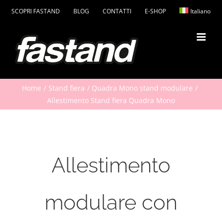
Salta
SCOPRI FASTAND
BLOG
CONTATTI
E-SHOP
Italiano
al
contenuto
Home
Stand fiera
Quadra Mono stand modulare
Allestimento Stand fiera Quadra Mono
Allestimento
modulare con