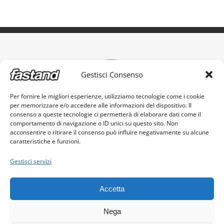
Gestisci Consenso
Per fornire le migliori esperienze, utilizziamo tecnologie come i cookie
per memorizzare e/o accedere alle informazioni del dispositivo. Il
L'originale stand portatile, made in Italy
consenso a queste tecnologie ci permetterà di elaborare dati come il
comportamento di navigazione o ID unici su questo sito. Non
acconsentire o ritirare il consenso può influire negativamente su alcune
caratteristiche e funzioni.
Gestisci servizi
Fastand s.r.l. - c.f. e p.iva 03605960982
Accetta
© Copyright 2017 -
2026 |
Cookie Policy
|
Privacy Policy
Nega