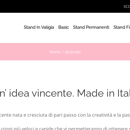
SCO
Stand In Valigia
Basic
Stand Permanenti
Stand F
Home
Azienda
n’ idea vincente. Made in Ital
cente nata e cresciuta di pari passo con la creatività e la pas
uzioni più veloci e rapide che vi permetteranno di ottenere 