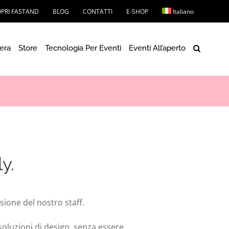
PRI FASTAND
BLOG
CONTATTI
E-SHOP
Italiano
iera
Store
Tecnologia Per Eventi
Eventi All’aperto
y.
sione del nostro staff.
soluzioni di design, senza essere