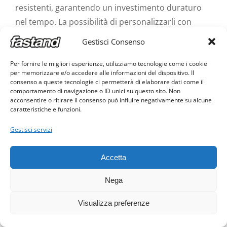
resistenti, garantendo un investimento duraturo
nel tempo. La possibilità di personalizzarli con
grafiche promozionali li rende perfetti per
Gestisci Consenso
valorizzare il brand e attirare l’attenzione del
pubblico, sia in fiere, eventi o punti vendita.
Per fornire le migliori esperienze, utilizziamo tecnologie come i cookie
per memorizzare e/o accedere alle informazioni del dispositivo. Il
consenso a queste tecnologie ci permetterà di elaborare dati come il
In sintesi, Fastand è la scelta ideale per chi cerca un
comportamento di navigazione o ID unici su questo sito. Non
acconsentire o ritirare il consenso può influire negativamente su alcune
desk portatile funzionale, elegante e pratico,
caratteristiche e funzioni.
capace di adattarsi a molteplici esigenze espositive
Gestisci servizi
con facilità e stile.
I desk portatili Fastand offrono numerosi vantaggi
Accetta
che li rendono la scelta ideale per chi cerca
Nega
soluzioni espositive pratiche e professionali:
durante manifestazioni fieristiche, road show,
Visualizza preferenze
eventi itineranti, punto vendita, desk promozioali o
espositivi, durante manifestazioni mercato per