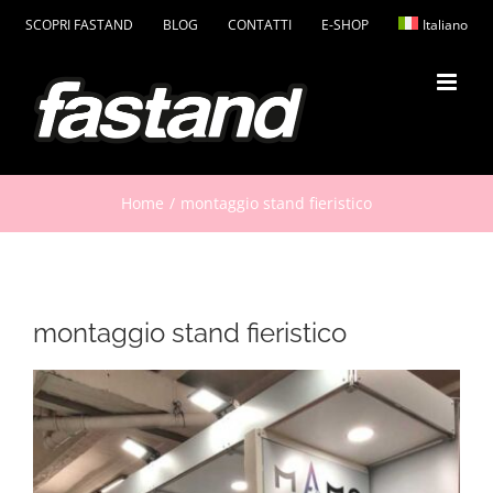
Salta
SCOPRI FASTAND
BLOG
CONTATTI
E-SHOP
Italiano
al
contenuto
Home
montaggio stand fieristico
montaggio stand fieristico
Ingrandisci
immagine