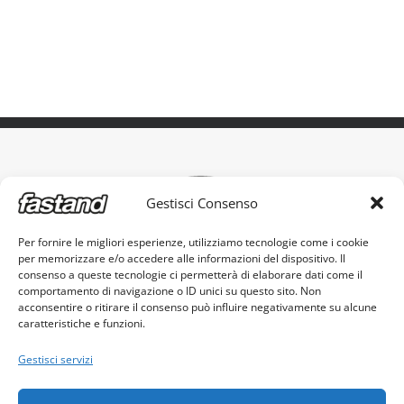
Gestisci Consenso
Per fornire le migliori esperienze, utilizziamo tecnologie come i cookie
per memorizzare e/o accedere alle informazioni del dispositivo. Il
L'originale stand portatile, made in Italy
consenso a queste tecnologie ci permetterà di elaborare dati come il
comportamento di navigazione o ID unici su questo sito. Non
acconsentire o ritirare il consenso può influire negativamente su alcune
caratteristiche e funzioni.
Gestisci servizi
Fastand s.r.l. - c.f. e p.iva 03605960982