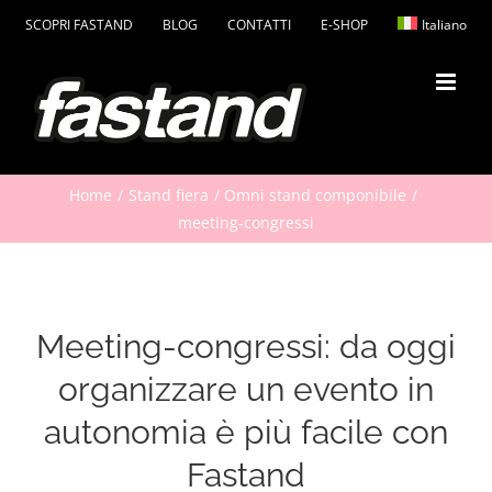
Salta
SCOPRI FASTAND
BLOG
CONTATTI
E-SHOP
Italiano
al
contenuto
Home
Stand fiera
Omni stand componibile
meeting-congressi
Meeting-congressi: da oggi
organizzare un evento in
autonomia è più facile con
Fastand