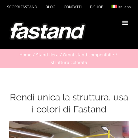
Salta
SCOPRI FASTAND
BLOG
CONTATTI
E-SHOP
Italiano
al
contenuto
Home
Stand fiera
Omni stand componibile
struttura colorata
Rendi unica la struttura, usa
i colori di Fastand